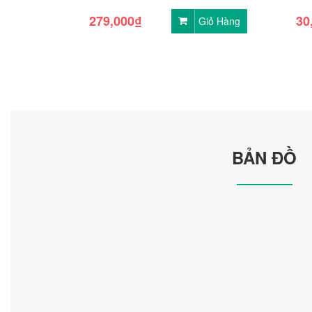
279,000₫
30
Giỏ Hàng
BẢN ĐỒ
"Mình đã mua loa sử dụng nhưng không được 
công suất, nhờ vậy mà mình biết đến dv cho t
đây cho thuê giá rẻ mà cực hay."
Nguyễn Văn Thuận