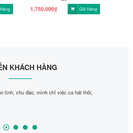
1,750,000₫
 Hàng
Giỏ Hàng
IẾN KHÁCH HÀNG
 tình, chu đáo, mình chỉ việc ca hát thôi,
"Từ ngày 
hát ở bất 
Tý 