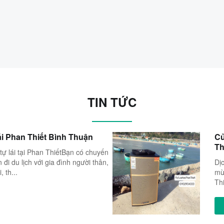
TIN TỨC
ái Phan Thiết Bình Thuận
Cử
T
tự lái tại Phan ThiếtBạn có chuyến
đi du lịch với gia đình người thân,
Dị
 th...
mừ
Th