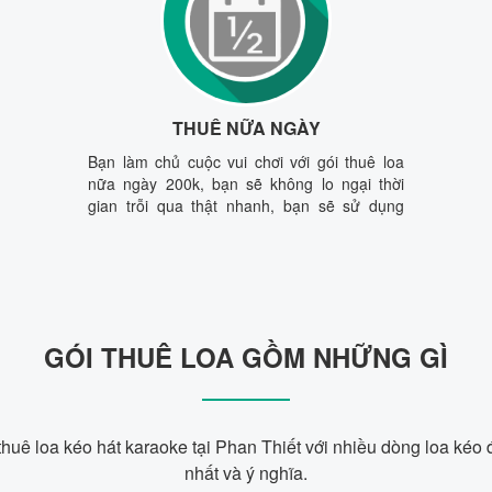
THUÊ NỮA NGÀY
Bạn làm chủ cuộc vui chơi với gói thuê loa
nữa ngày 200k, bạn sẽ không lo ngại thời
gian trỗi qua thật nhanh, bạn sẽ sử dụng
thoải mái loa kéo hay chất lượng trong
khoảng thời gian vàng.
GÓI THUÊ LOA GỒM NHỮNG GÌ
uê loa kéo hát karaoke tại Phan Thiết với nhiều dòng loa kéo đ
nhất và ý nghĩa.