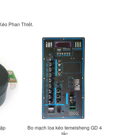
 Kéo Phan Thiết.
hập
Bo mạch loa kéo temeisheng GD 4
tấc