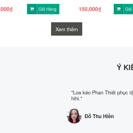
,000₫
150,000₫
Giỏ Hàng
Giỏ
Xem thêm
Ý K
bao lâu đã hư và xuống
"Loa kéo Phan Thiết phục tận
huê loa Phan Thiết. Loa bên
hihi."
Đỗ Thu Hiền