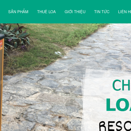
SẢN PHẨM
THUÊ LOA
GIỚI THIỆU
TIN TỨC
LIÊN H