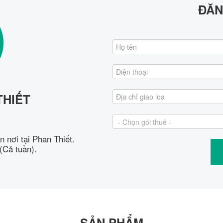
ĐĂN
THIẾT
 nơi tại Phan Thiết.
(Cả tuần).
SẢN PHẨM