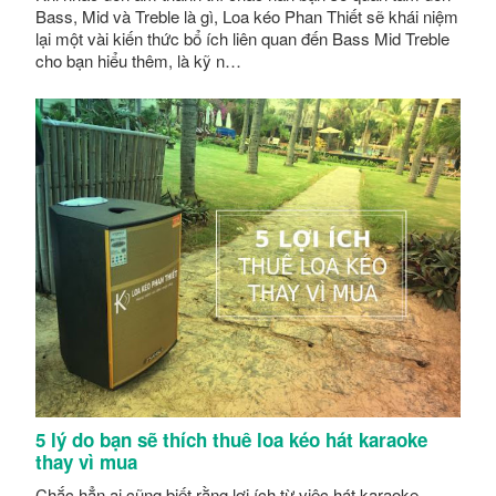
Bass, Mid và Treble là gì, Loa kéo Phan Thiết sẽ khái niệm
lại một vài kiến thức bổ ích liên quan đến Bass Mid Treble
cho bạn hiểu thêm, là kỹ n…
5 lý do bạn sẽ thích thuê loa kéo hát karaoke
thay vì mua
Chắc hẳn ai cũng biết rằng lợi ích từ việc hát karaoke