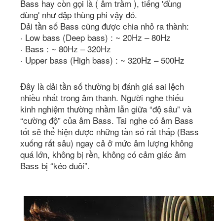
Bass hay còn gọi là ( âm trầm ), tiếng 'đùng
đùng' như đập thùng phi vậy đó.
Dải tần số Bass cũng được chia nhỏ ra thành:
· Low bass (Deep bass) : ~ 20Hz – 80Hz
· Bass : ~ 80Hz – 320Hz
· Upper bass (High bass) : ~ 320Hz – 500Hz
Đây là dải tần số thường bị đánh giá sai lệch
nhiều nhất trong âm thanh. Người nghe thiếu
kinh nghiệm thường nhầm lẫn giữa “độ sâu” và
“cường độ” của âm Bass. Tai nghe có âm Bass
tốt sẽ thể hiện được những tần số rất thấp (Bass
xuống rất sâu) ngay cả ở mức âm lượng không
quá lớn, không bị rền, không có cảm giác âm
Bass bị “kéo đuôi”.