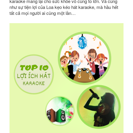
karaoke mang lại cho sức khỏe vô cùng to lớn. Và cũng
như sự tiện lợi của Loa kẹo kéo hát karaoke, mà hầu hết
tất cả mọi người ai cũng một lần…