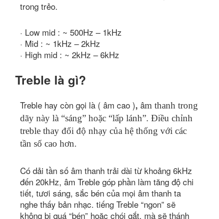
trong trẻo.
· Low mid : ~ 500Hz – 1kHz
· Mid : ~ 1kHz – 2kHz
· High mid : ~ 2kHz – 6kHz
Treble là gì?
Treble hay còn gọi là ( âm cao )
â
,
m thanh trong
dãy này là “sáng” hoặc “lấp lánh”. Điều chỉnh
treble thay đổi độ nhạy của hệ thống với các
tần số cao hơn.
Có dải tần số âm thanh trải dài từ khoảng 6kHz
đến 20kHz, âm Treble góp phần làm tăng độ chi
tiết, tươi sáng, sắc bén của mọi âm thanh ta
nghe thấy bản nhạc. tiếng Treble “ngon” sẽ
không bị quá “bén” hoặc chói gắt, mà sẽ thánh