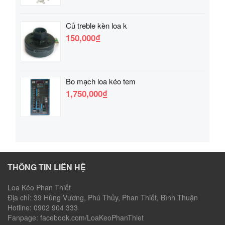
Củ treble kèn loa k
150,000₫
Bo mạch loa kéo tem
1,750,000₫
THÔNG TIN LIÊN HỆ
Loa Kéo Phan Thiết
Địa chỉ: 39 Hùng Vương, Phú Thủy, Phan Thiết, Bình Thuận
Hotline: 0902 904 333
Fanpage: facebook.com/LoaKeoPhanThiet